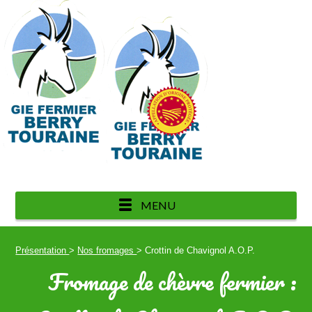
de fromages de chèvres fermiers
MENU
Présentation
>
Nos fromages
> Crottin de Chavignol A.O.P.
Fromage de chèvre fermier :