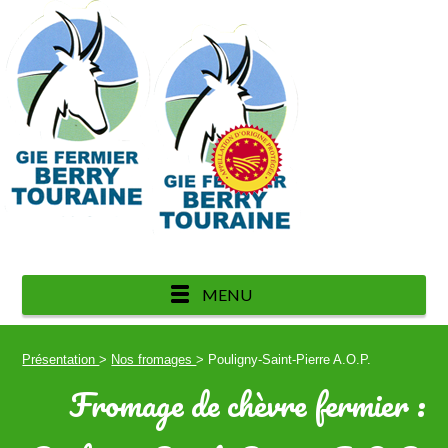
de fromages de chèvres fermiers
MENU
Présentation
>
Nos fromages
> Pouligny-Saint-Pierre A.O.P.
Fromage de chèvre fermier :